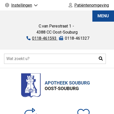
Instellingen
Patiëntenomgeving
Apotheek
MENU
Souburg
C.van Perestraat
1
4388 CC
Oost-Souburg
Tel:
0118-461593
Fax:
0118-461327
Hoofdmenu
Zoeke