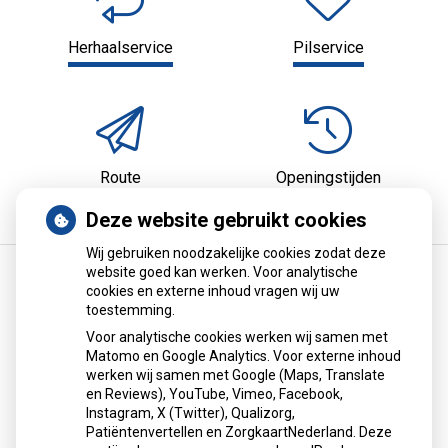
Herhaalservice
Pilservice
Route
Openingstijden
Deze website gebruikt cookies
Wij gebruiken noodzakelijke cookies zodat deze
website goed kan werken. Voor analytische
cookies en externe inhoud vragen wij uw
Terugroepactie babyvoeding Nestlé: bacterie
toestemming.
kan baby’s ziek maken
Voor analytische cookies werken wij samen met
Matomo en Google Analytics. Voor externe inhoud
Nestlé roept de babyvoeding Little Steps 1 en Alfamino
werken wij samen met Google (Maps, Translate
terug vanwege mogelijke aanwezigheid van de bacterie
en Reviews), YouTube, Vimeo, Facebook,
Instagram, X (Twitter), Qualizorg,
Bacillus cereus. Het gaat om een voorzorgsmaatregel; er
Patiëntenvertellen en ZorgkaartNederland. Deze
zijn geen zieke baby’s gemeld. Ouders wordt geadviseerd