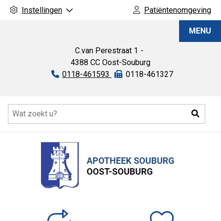
Instellingen
Patiëntenomgeving
Apotheek
MENU
Souburg
C.van Perestraat
1
4388 CC
Oost-Souburg
Tel:
0118-461593
Fax:
0118-461327
Hoofdmenu
Zoeke