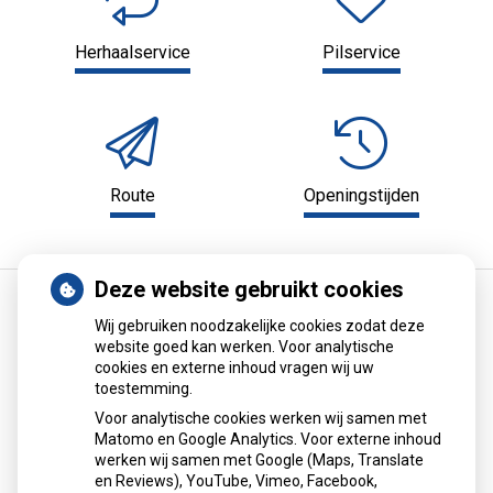
Herhaalservice
Pilservice
Route
Openingstijden
Deze website gebruikt cookies
Home
Medische informatie
Wij gebruiken noodzakelijke cookies zodat deze
website goed kan werken. Voor analytische
Farmacotherapeutisch Kompas
cookies en externe inhoud vragen wij uw
toestemming.
Het Farmacotherapeutisch Kompas van het
College voor
Voor analytische cookies werken wij samen met
zorgverzekeringen
biedt informatie over in Nederland
Matomo en Google Analytics. Voor externe inhoud
verkrijgbare geneesmiddelen. Alle geneesmiddelen zijn
werken wij samen met Google (Maps, Translate
voorzien van duidelijke voorschrijf- en toepassingadviezen.
en Reviews), YouTube, Vimeo, Facebook,