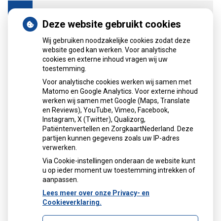
Waarom word ik gekoppeld?
Deze website gebruikt cookies
Wij gebruiken noodzakelijke cookies zodat deze
Moet ik apart een account aanmaken voor mijn
website goed kan werken. Voor analytische
kind, vader of moeder?
cookies en externe inhoud vragen wij uw
toestemming.
Ik ben van apotheek gewisseld, wat nu?
Voor analytische cookies werken wij samen met
Matomo en Google Analytics. Voor externe inhoud
werken wij samen met Google (Maps, Translate
Foutmelding
en Reviews), YouTube, Vimeo, Facebook,
Instagram, X (Twitter), Qualizorg,
Patiëntenvertellen en ZorgkaartNederland. Deze
Ik krijg een foutmelding, wat nu?
partijen kunnen gegevens zoals uw IP-adres
verwerken.
Via Cookie-instellingen onderaan de website kunt
De app werkt niet, wat nu?
u op ieder moment uw toestemming intrekken of
aanpassen.
Lees meer over onze Privacy- en
Ik kan de app niet vinden in de app store
Cookieverklaring.