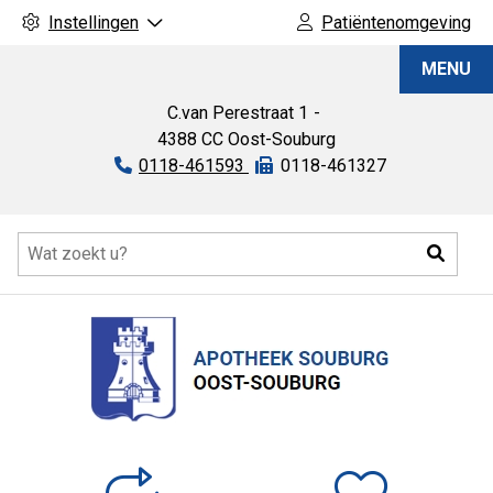
Instellingen
Patiëntenomgeving
Apotheek
MENU
Souburg
C.van Perestraat
1
4388 CC
Oost-Souburg
Tel:
0118-461593
Fax:
0118-461327
Hoofdmenu
Zoeke